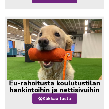
Eu-rahoitusta koulutustilan
hankintoihin ja nettisivuihin
Klikkaa tästä