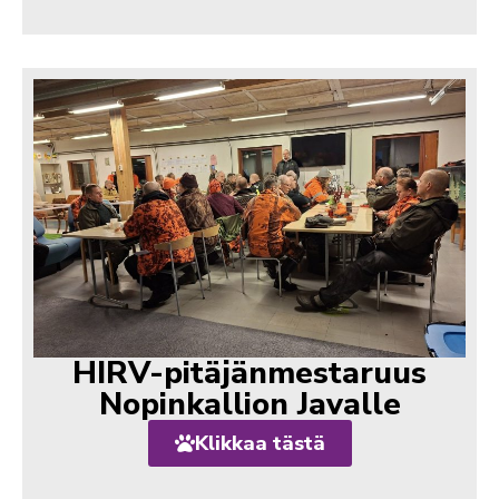
HIRV-pitäjänmestaruus
Nopinkallion Javalle
Klikkaa tästä