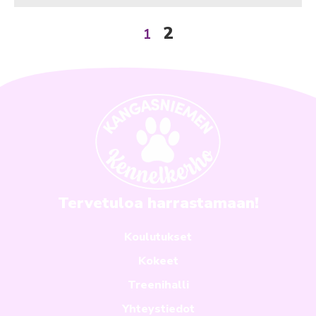
2
1
Tervetuloa harrastamaan!
Koulutukset
Kokeet
Treenihalli
Yhteystiedot