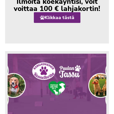
Ilmoita koekäyntisi, voit
voittaa 100 € lahjakortin!
Klikkaa tästä